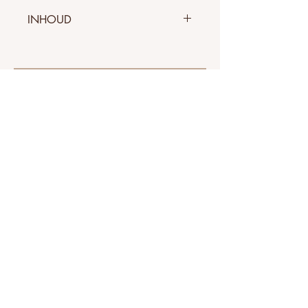
INHOUD
250 ml
Adres
Taaihoek 28
2480 Dessel
Contact
Mail:
maisonjolie2019@gmail.com
Telefoon:
0497 03 13 06