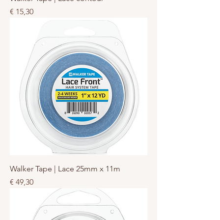
Prijs
€ 15,30
Walker Tape | Lace 25mm x 11m
Prijs
€ 49,30