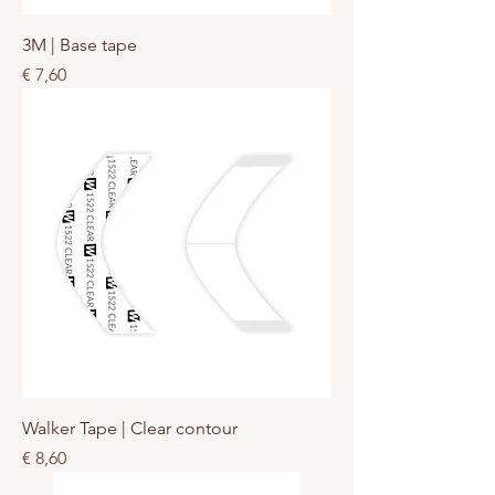
3M | Base tape
Prijs
€ 7,60
Walker Tape | Clear contour
Prijs
€ 8,60