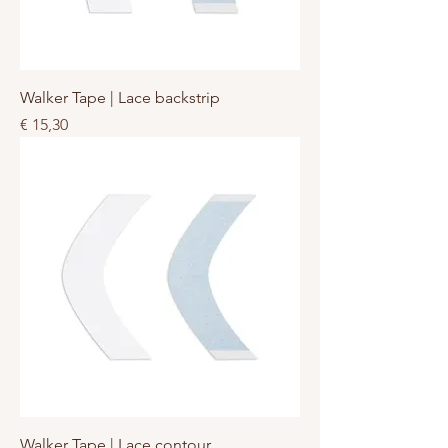
Walker Tape | Lace backstrip
Prijs
€ 15,30
Walker Tape | Lace contour